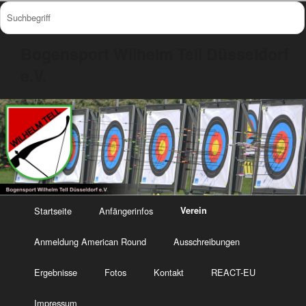
Bogensport Wilhelm Tell Düsseldorf
e.V.
Startseite
Anfängerinfos
Verein
Anmeldung American Round
Ausschreibungen
Ergebnisse
Fotos
Kontakt
REACT-EU
Impressum