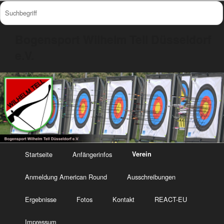
Bogensport Wilhelm Tell Düsseldorf
e.V.
Startseite
Anfängerinfos
Verein
Anmeldung American Round
Ausschreibungen
Ergebnisse
Fotos
Kontakt
REACT-EU
Impressum