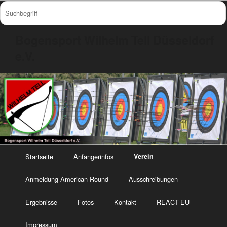
Bogensport Wilhelm Tell Düsseldorf
e.V.
Startseite
Anfängerinfos
Verein
Anmeldung American Round
Ausschreibungen
Ergebnisse
Fotos
Kontakt
REACT-EU
Impressum