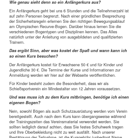
Wie genau sieht denn so ein Anfängerkurs aus?
Ein Anfängerkurs geht bei uns 6 Stunden und die Teilnehmerzahl ist
auf zehn Personen begrenzt. Nach einer gründlichen Besprechung
der Sicherheitsregeln erlernen Sie den richtigen Bewegungsablauf
am Olympischen Recurve-Bogen. Darüber hinaus lernen Sie die
verschiedenen Bogentypen und Disziplinen kennen. Das Alles
natürlich unter der Anleitung von ausgebildeten und qualifizierten
Trainern.
Das ergibt Sinn, aber was kostet der Spaß und wann kann ich
so einen Kurs besuchen?
Der Anfängerkurs kostet für Erwachsene 50 € und für Kinder und
Jugendliche 30 €. Die Termine der Kurse und Informationen zur
Anmeldung werden wir hier auf der Webseite veröffentlichen.
Für Kinder besteht zudem die Besonderheit, dass wir als
Schießsportverein ein Mindestalter von 12 Jahren voraussetzen.
Und was muss ich zu dem Kurs mitbringen, benötige ich einen
eigenen Bogen?
Nein, sowohl Bögen als auch Schutzausrüstung werden vom Verein
bereitgestellt. Auch nach dem Kurs kann übergangsweise während
der Trainingszeiten das Vereinsmaterial verwendet werden. Sie
sollten lediglich darauf achten, dass Sie festes Schuhwerk tragen
und Ihre Oberbekleidung nicht zu weit ausfällt. Nach unserer
Bestätigung der Teilnahme, ist die Kursgebühr (unbedingt Name