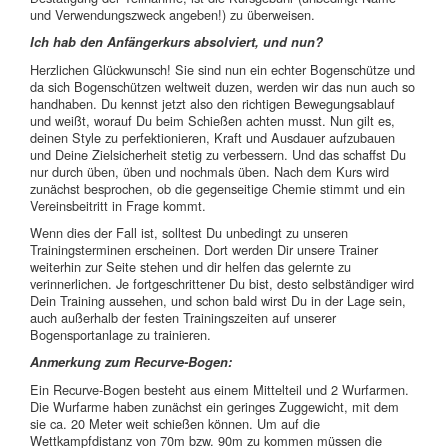
und Verwendungszweck angeben!) zu überweisen.
Ich hab den Anfängerkurs absolviert, und nun?
Herzlichen Glückwunsch! Sie sind nun ein echter Bogenschütze und
da sich Bogenschützen weltweit duzen, werden wir das nun auch so
handhaben. Du kennst jetzt also den richtigen Bewegungsablauf
und weißt, worauf Du beim Schießen achten musst. Nun gilt es,
deinen Style zu perfektionieren, Kraft und Ausdauer aufzubauen
und Deine Zielsicherheit stetig zu verbessern. Und das schaffst Du
nur durch üben, üben und nochmals üben. Nach dem Kurs wird
zunächst besprochen, ob die gegenseitige Chemie stimmt und ein
Vereinsbeitritt in Frage kommt.
Wenn dies der Fall ist, solltest Du unbedingt zu unseren
Trainingsterminen erscheinen. Dort werden Dir unsere Trainer
weiterhin zur Seite stehen und dir helfen das gelernte zu
verinnerlichen. Je fortgeschrittener Du bist, desto selbständiger wird
Dein Training aussehen, und schon bald wirst Du in der Lage sein,
auch außerhalb der festen Trainingszeiten auf unserer
Bogensportanlage zu trainieren.
Anmerkung zum Recurve-Bogen:
Ein Recurve-Bogen besteht aus einem Mittelteil und 2 Wurfarmen.
Die Wurfarme haben zunächst ein geringes Zuggewicht, mit dem
sie ca. 20 Meter weit schießen können. Um auf die
Wettkampfdistanz von 70m bzw. 90m zu kommen müssen die